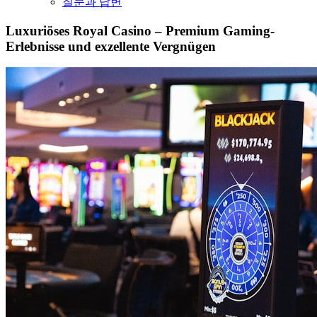
질문과 답변
Luxuriöses Royal Casino – Premium Gaming-
Erlebnisse und exzellente Vergnügen