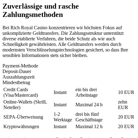
Zuverlässige und rasche
Zahlungsmethoden
Bei Rich Royal Casino konzentrieren wir höchsten Fokus auf
unkomplizierte Geldtransfers. Die Zahlungsstruktur unterstützt
diverse etablierte Verfahren, die beide Schutz als wie auch
Schnelligkeit gewährleisten. Alle Geldtransfers werden durch
modernsten Verschlüsselungstechnologien gesichert, so dass Ihre
sensiblen Informationen stets sicher bleiben.
Payment-Methode
Deposit-Dauer
Auszahlungszeit
Mindestbetrag
Credit Cards
ein bis drei
Instant
10 EUR
(Visa/Mastercard)
Arbeitstage
Online-Wallets (Skrill,
zehn
Instant
Maximal 24 h
Neteller)
EUR
1-2
drei bis fünf
SEPA-Überweisung
20 EUR
Werktage
Geschäftstage
Kryptowährungen
Instant
Maximal 12 h
20 EUR