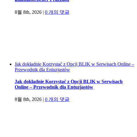
8월 8th, 2026
|
0 개의 댓글
Jak dokładnie Korzystać z Opcji BLIK w Serwisach Online –
Przewodnik dla Entuzjastów
Jak dokładnie Korzystać z Opcji BLIK w Serwisach
Online – Przewodnik dla Entuzjastów
8월 8th, 2026
|
0 개의 댓글