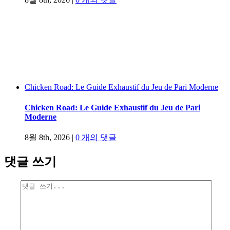
Chicken Road: Le Guide Exhaustif du Jeu de Pari Moderne
Chicken Road: Le Guide Exhaustif du Jeu de Pari
Moderne
8월 8th, 2026
|
0 개의 댓글
댓글 쓰기