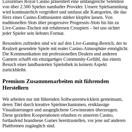
Luxuriöses Royal Casino präsentiert eine umfangreiche Selektion
von über 2.500 Spielen namhafter Provider. Unsere Spielsammlung
wird kontinuierlich vergrößert und umfasst alle Kategorien, die das
Herz eines Casino-Enthusiasten stärker klopfen lassen. Von
traditionellen Slots über progressive Progressiv-Slots bis hin zu
Live-Casino-Tischen mit erfahrenen Croupiers – bei uns sichtet
jeder Spieler sein liebstes Format.
Besonders zufrieden sind wir auf den Live-Gaming-Bereich, der in
Realzeit gesendete Spiele mit realer Casino-Atmosphäre ermöglicht.
Die Kommunikation mit professionellen Dealern und anderen
Gamern schafft ein einzigartiges Community-Gefühl, das einem
Besuch einer landbasierten Spielothek in keinem Aspekt
zurückbleibt.
Premium Zusammenarbeiten mit führenden
Herstellern
Wir arbeiten nur mit führenden Softwareentwicklern gemeinsam,
deren Titel durch kreative Spielmechanismen, erstklassige
Visualisierungen und ausgeglichene Gewinnraten überzeugen.
Diese gezielten Kooperationen erlauben es unserem Casino,
fortlaufend brandneue Games bereitzustellen, vor jene auf anderen
Plattformen zugänglich sind.