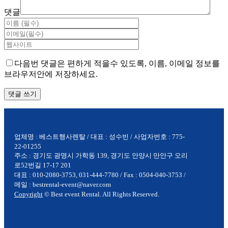
댓글
다음번 댓글은 편하게 적을수 있도록, 이름, 이메일 정보를
브라우저안에 저장하세요.
업체명 : 베스트행사렌탈 / 대표 : 성수빈 / 사업자번호 : 775-
22-01255
주소 : 경기도 광명시 가학동 139, 경기도 안양시 만안구 오리
로52번길 17-17 201
대표 : 010-2080-3753, 031-444-7780 / Fax : 0504-040-3753 /
메일 : bestrental-event@naver.com
Copyright
© Best event Rental. All Rights Reserved.