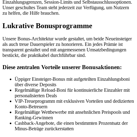
Einzahlungsgrenzen, Session-Limits und Selbstausschlussoptionen.
Unser geschultes Team steht jederzeit zur Verfügung, um Nutzern
zu helfen, die Hilfe brauchen.
Lukrative Bonusprogramme
Unsere Bonus-Architektur wurde gestaltet, um beide Neueinsteiger
als auch treue Dauerspieler zu honorieren. Ein jedes Prämie ist
transparent gestaltet und mit angemessenen Umsatzbedingungen
bestückt, die praktikabel durchführbar sind.
Diese zentralen Vorteile unserer Bonusaktionen:
Üppiger Einsteiger-Bonus mit aufgeteilten Einzahlungsboni
über diverse Deposits
Regelmäßige Reload-Boni für kontinuierliche Einzahler mit
personalisierten Deals
VIP-Treueprogramm mit exklusiven Vorteilen und dedizierten
Konto-Betreuern
Regelmäßige Wettbewerbe mit ansehnlichen Preispools und
Ranking-Gewinnen
Cashback-Angebote, die einen bestimmten Prozentsatz der
Minus-Beträge zurückerstatten