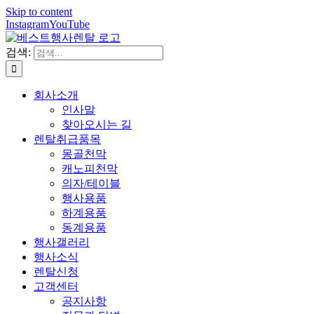
Skip to content
Instagram
YouTube
검색:
회사소개
인사말
찾아오시는 길
렌탈취급품목
몽골천막
캐노피천막
의자/테이블
행사용품
하계용품
동계용품
행사갤러리
행사소식
렌탈신청
고객센터
공지사항