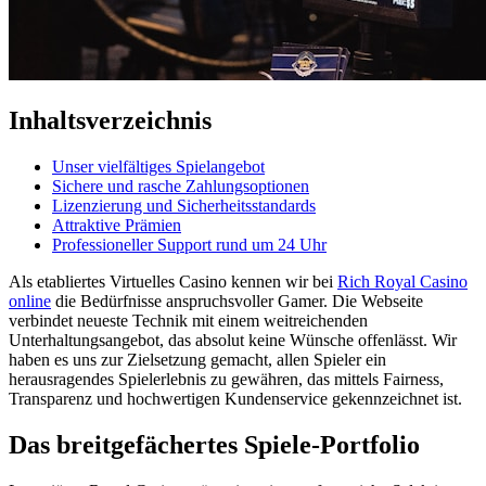
Inhaltsverzeichnis
Unser vielfältiges Spielangebot
Sichere und rasche Zahlungsoptionen
Lizenzierung und Sicherheitsstandards
Attraktive Prämien
Professioneller Support rund um 24 Uhr
Als etabliertes Virtuelles Casino kennen wir bei
Rich Royal Casino
online
die Bedürfnisse anspruchsvoller Gamer. Die Webseite
verbindet neueste Technik mit einem weitreichenden
Unterhaltungsangebot, das absolut keine Wünsche offenlässt. Wir
haben es uns zur Zielsetzung gemacht, allen Spieler ein
herausragendes Spielerlebnis zu gewähren, das mittels Fairness,
Transparenz und hochwertigen Kundenservice gekennzeichnet ist.
Das breitgefächertes Spiele-Portfolio