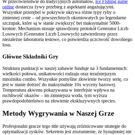
W przeciwieństwie do tradycyjnych automatów,
Ice Fishing game
online
dostarcza żywy przebieg z aspektami angażującymi.
Wszystkie przerębel w pokrywie ukrywa różne typy ryby o
zmiennej cenie – od powszechnych okoniowatych po legendarne
szczupak, które są w stanie zwiększyć bet maksymalnie 5000-
krotnie. Mechanizm stosuje sprawdzony protokół Generator Liczb
Losowych (Generator Liczb Losowych) zatwierdzony przez
niezależne laboratoria testowe, co potwierdza uczciwość dowolnego
losu.
Główne Składniki Gry
Struktura punktacji w naszej zabawie funduje na 3 fundamentach:
wielkości połowu, unikatowości rodzaju oraz teraźniejszym
mnożniku combo. Wszystkie pomyślne złowienie tworzy serię, co
jest w stanie dotrzeć do maksymalnie 10x wyceny bazowej.
Temperatura akwenu pokazywana w interfejsie wpływa na
ruchliwość okazów – im zimniejsza woda, tym wyższa
prawdopodobieństwo na złowienie ekskluzywnych species.
Metody Wygrywania w Naszej Grze
Profesjonalni gracze tego title używają zróżnicowane strategie do
optymalizacji zysków. Sekretem jest zrozumienie, że bynajmniej nie