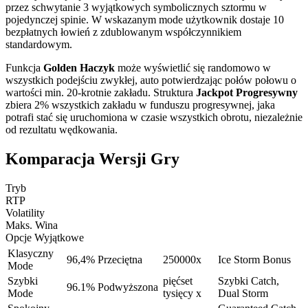
przez schwytanie 3 wyjątkowych symbolicznych sztormu w
pojedynczej spinie. W wskazanym mode użytkownik dostaje 10
bezpłatnych łowień z zdublowanym współczynnikiem
standardowym.
Funkcja
Golden Haczyk
może wyświetlić się randomowo w
wszystkich podejściu zwykłej, auto potwierdzając połów połowu o
wartości min. 20-krotnie zakładu. Struktura
Jackpot Progresywny
zbiera 2% wszystkich zakładu w funduszu progresywnej, jaka
potrafi stać się uruchomiona w czasie wszystkich obrotu, niezależnie
od rezultatu wędkowania.
Komparacja Wersji Gry
Tryb
RTP
Volatility
Maks. Wina
Opcje Wyjątkowe
Klasyczny
96,4%
Przeciętna
250000x
Ice Storm Bonus
Mode
Szybki
pięćset
Szybki Catch,
96.1%
Podwyższona
Mode
tysięcy x
Dual Storm