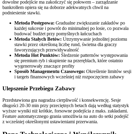
dowolne podejście ma zakończyć się połowem – zarządzanie
bankrollem opiera się na doborze adekwatnych chwil na
podniesienie stawki.
Metoda Postępowa:
Gradualne zwiększanie zakładów po
każdej sukcesie i powrót do minimalnej po losie, co pozwala
budować budżet przy pomyślnych łańcuchach
Metoda Stałych Betów:
Utrzymywanie jednolitej poziomu
stawki przez określoną liczbę rund, świetna dla graczy
faworyzujących przewidywalność
Metoda Hot Punktów:
Śledzenie patternów występowania
się premium ryb i skupienie na przeręblach, które ostatnio
wygenerowały znaczące profity
Sposób Managementu Czasowego:
Określenie limitów sesji
i targets finansowych wcześniej niż rozpoczęciem zabawy
Ulepszenie Przebiegu Zabawy
Przedstawiona gra nagradza cierpliwość i konsekwencję. Sesje
długości 20-30 min przy przeciętnych betach dają według statystyk
wyższe wyniki niż krótkie, forsowne podejścia z maks. zakładami.
Feature automatycznego grania umożliwia na auto do setki podejść
z wcześniej określonymi ustawieniami przerwania.