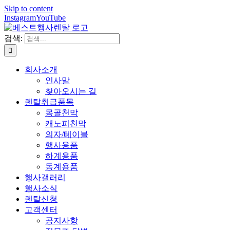
Skip to content
Instagram
YouTube
검색:
회사소개
인사말
찾아오시는 길
렌탈취급품목
몽골천막
캐노피천막
의자/테이블
행사용품
하계용품
동계용품
행사갤러리
행사소식
렌탈신청
고객센터
공지사항