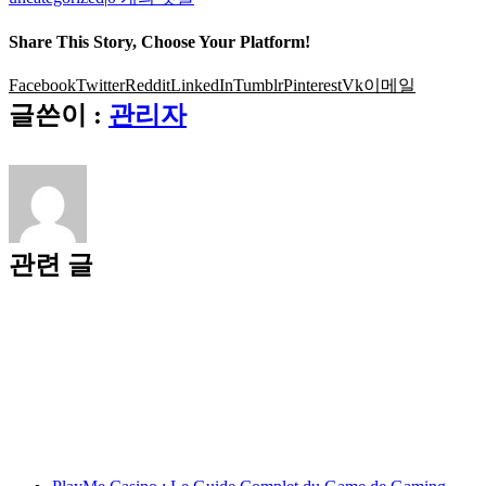
Share This Story, Choose Your Platform!
Facebook
Twitter
Reddit
LinkedIn
Tumblr
Pinterest
Vk
이메일
글쓴이 :
관리자
관련 글