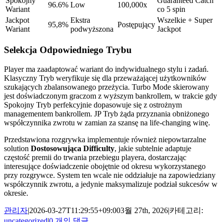
Spokojny
Guaranteed Catch
96.6%
Low
100,000x
Wariant
co 5 spin
Jackpot
Ekstra
Wszelkie + Super
95,8%
Postępujący
Wariant
podwyższona
Jackpot
Selekcja Odpowiedniego Trybu
Player ma zaadaptować wariant do indywidualnego stylu i zadań.
Klasyczny Tryb weryfikuje się dla przeważającej użytkowników
szukających zbalansowanego przeżycia. Turbo Mode skierowany
jest doświadczonym graczom z wyższym bankrollem, w trakcie gdy
Spokojny Tryb perfekcyjnie dopasowuje się z ostrożnym
managementem bankrollem. JP Tryb żąda przyznania obniżonego
współczynnika zwrotu w zamian za szansę na life-changing winę.
Przedstawiona rozgrywka implementuje również niepowtarzalne
solution
Dostosowująca Difficulty
, jakie subtelnie adaptuje
częstość premii do trwania przebiegu playera, dostarczając
interesujące doświadczenie obojętnie od okresu wykorzystanego
przy rozgrywce. System ten wcale nie oddziałuje na zapowiedziany
współczynnik zwrotu, a jedynie maksymalizuje podział sukcesów w
okresie.
관리자
|
2026-03-27T11:29:55+09:00
3월 27th, 2026
|
카테고리:
uncategorized
|
0 개의 댓글