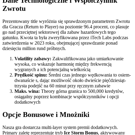
Dane Technologiczne i Współczynnik
Zwrotu
Prezentowany title wyróżnia się sprawdzonym parametrem Zwrotu
dla Gracza (Return to Player) na poziomie 96.4 procent, co plasuje
go nad przeciętnej sektorowej dla zabaw hazardowych tego
gatunku. Kwota ta była zweryfikowana przez iTech Labs podczas
zatwierdzenia w 2023 roku, obejmującej sprawdzanie ponad
dziesięciu million rund próbnych.
Volatility zabawy:
Zakwalifikowana jako umiarkowanie
wysoka, co wskazuje harmonię między frekwencją
wygranych a ich potencjalną wielkością
Prędkość spinu:
Średni czas jednego wędkowania to osiem-
dwanaście s, dając możliwość około dwieście pięćdziesiąt-
trzysta podejść na 60 minut przy ręcznym zabawie
Maks. wina:
Theory górna granica to 500,000 kredytów,
osiągalny poprzez kombinacje współczynników i opcji
dodatkowych
Opcje Bonusowe i Mnożniki
Nasza gra dostarcza multi-layer system premii dodatkowych.
Primary zaletę reprezentuje tryb
Ice Storm Bonus
, aktywowany