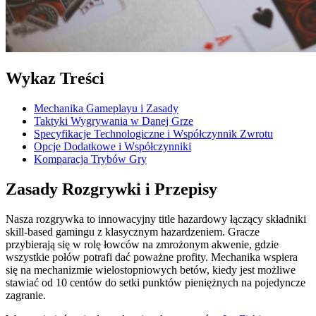
Wykaz Treści
Mechanika Gameplayu i Zasady
Taktyki Wygrywania w Danej Grze
Specyfikacje Technologiczne i Współczynnik Zwrotu
Opcje Dodatkowe i Współczynniki
Komparacja Trybów Gry
Zasady Rozgrywki i Przepisy
Nasza rozgrywka to innowacyjny title hazardowy łączący składniki
skill-based gamingu z klasycznym hazardzeniem. Gracze
przybierają się w rolę łowców na zmrożonym akwenie, gdzie
wszystkie połów potrafi dać poważne profity. Mechanika wspiera
się na mechanizmie wielostopniowych betów, kiedy jest możliwe
stawiać od 10 centów do setki punktów pieniężnych na pojedyncze
zagranie.