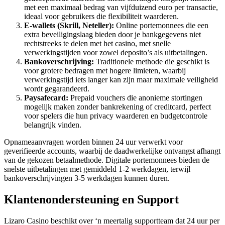
met een maximaal bedrag van vijfduizend euro per transactie,
ideaal voor gebruikers die flexibiliteit waarderen.
E-wallets (Skrill, Neteller):
Online portemonnees die een
extra beveiligingslaag bieden door je bankgegevens niet
rechtstreeks te delen met het casino, met snelle
verwerkingstijden voor zowel deposito’s als uitbetalingen.
Bankoverschrijving:
Traditionele methode die geschikt is
voor grotere bedragen met hogere limieten, waarbij
verwerkingstijd iets langer kan zijn maar maximale veiligheid
wordt gegarandeerd.
Paysafecard:
Prepaid vouchers die anonieme stortingen
mogelijk maken zonder bankrekening of creditcard, perfect
voor spelers die hun privacy waarderen en budgetcontrole
belangrijk vinden.
Opnameaanvragen worden binnen 24 uur verwerkt voor
geverifieerde accounts, waarbij de daadwerkelijke ontvangst afhangt
van de gekozen betaalmethode. Digitale portemonnees bieden de
snelste uitbetalingen met gemiddeld 1-2 werkdagen, terwijl
bankoverschrijvingen 3-5 werkdagen kunnen duren.
Klantenondersteuning en Support
Lizaro Casino beschikt over ‘n meertalig supportteam dat 24 uur per