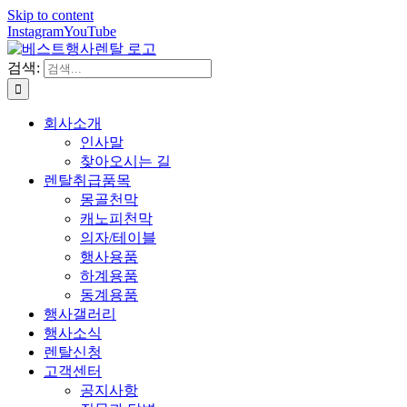
Skip to content
Instagram
YouTube
검색:
회사소개
인사말
찾아오시는 길
렌탈취급품목
몽골천막
캐노피천막
의자/테이블
행사용품
하계용품
동계용품
행사갤러리
행사소식
렌탈신청
고객센터
공지사항