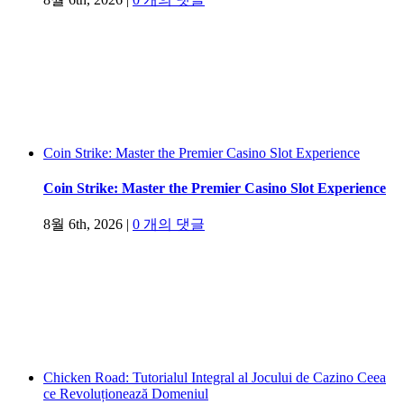
Coin Strike: Master the Premier Casino Slot Experience
Coin Strike: Master the Premier Casino Slot Experience
8월 6th, 2026
|
0 개의 댓글
Chicken Road: Tutorialul Integral al Jocului de Cazino Ceea
ce Revoluționează Domeniul