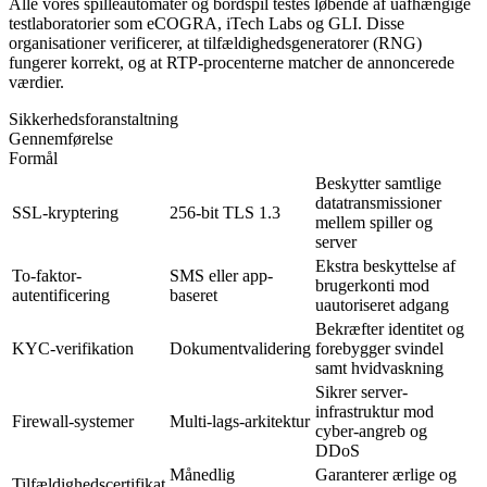
Alle vores spilleautomater og bordspil testes løbende af uafhængige
testlaboratorier som eCOGRA, iTech Labs og GLI. Disse
organisationer verificerer, at tilfældighedsgeneratorer (RNG)
fungerer korrekt, og at RTP-procenterne matcher de annoncerede
værdier.
Sikkerhedsforanstaltning
Gennemførelse
Formål
Beskytter samtlige
datatransmissioner
SSL-kryptering
256-bit TLS 1.3
mellem spiller og
server
Ekstra beskyttelse af
To-faktor-
SMS eller app-
brugerkonti mod
autentificering
baseret
uautoriseret adgang
Bekræfter identitet og
KYC-verifikation
Dokumentvalidering
forebygger svindel
samt hvidvaskning
Sikrer server-
infrastruktur mod
Firewall-systemer
Multi-lags-arkitektur
cyber-angreb og
DDoS
Månedlig
Garanterer ærlige og
Tilfældighedscertifikat