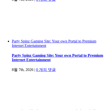
Party Spinz Gaming Site: Your own Portal to Premium
Internet Entertainment
Party Spinz Gaming Site: Your own Portal to Premium
Internet Entertainment
8월 7th, 2026
|
0 개의 댓글