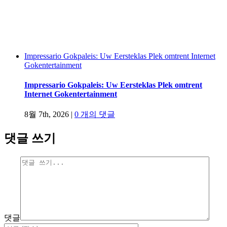
Impressario Gokpaleis: Uw Eersteklas Plek omtrent Internet
Gokentertainment
Impressario Gokpaleis: Uw Eersteklas Plek omtrent
Internet Gokentertainment
8월 7th, 2026
|
0 개의 댓글
댓글 쓰기
댓글