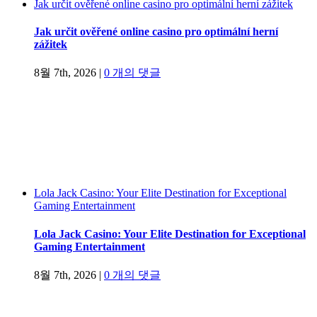
Jak určit ověřené online casino pro optimální herní zážitek
Jak určit ověřené online casino pro optimální herní
zážitek
8월 7th, 2026
|
0 개의 댓글
Lola Jack Casino: Your Elite Destination for Exceptional
Gaming Entertainment
Lola Jack Casino: Your Elite Destination for Exceptional
Gaming Entertainment
8월 7th, 2026
|
0 개의 댓글