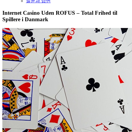
질문과 답변
Internet Casino Uden ROFUS – Total Frihed til
Spillere i Danmark