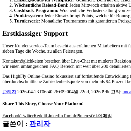
Wöchentliche Reload-Boni:
Jeden Mittwoch erhalten aktive U
Cashback-Programm:
Wöchentliche Verlusterstattung von ze
Punktesystem:
Jeder Einsatz bringt Points, welche für Bonusg
Turnierserie:
Monatliche Tournaments mit garantierten Preisg
Erstklassiger Support
Unser Kundenservice-Team besteht aus erfahrenen Mitarbeitern mit fu
sieben Tage die Woche, zu allen Feiertagen.
Kontaktmöglichkeiten bestehen über Live-Chat mit mittlerer Reaktion
wir einen umfangreichen FAQ-Bereich mit weit über 200 detaillierten
Das HighFly Online-Casino fokussiert auf fortlaufende Entwicklung &
überdurchschnittliche Zufriedenheitsquote von mehr als 94 Prozent be
관리자
|
2026-04-23T06:40:26+09:00
4월 22nd, 2026
|
카테고리:
unca
Share This Story, Choose Your Platform!
Facebook
Twitter
Reddit
LinkedIn
Tumblr
Pinterest
Vk
이메일
글쓴이 :
관리자