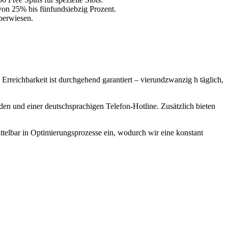
von 25% bis fünfundsiebzig Prozent.
berwiesen.
rreichbarkeit ist durchgehend garantiert – vierundzwanzig h täglich,
en und einer deutschsprachigen Telefon-Hotline. Zusätzlich bieten
telbar in Optimierungsprozesse ein, wodurch wir eine konstant