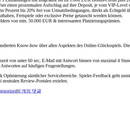
ser einen prozentualen Aufschlag auf ihre Deposit, je vom VIP-Level 
hn Prozent bis 20% frei von Umsatzbedingungen, direkt als Echtgeld ü
uthaben, Freispiele oder exclusive Preise getauscht werden können.
eldern von min. 50.000 EUR & interessanten Platzierungsprämien.
ndierten Know-how über allen Aspekten des Online-Glücksspiels. Die E
szeit von unter 60 sec, E-Mail mit Antwort binnen von maximal 4 Stund
 Antworten auf häufigen Fragestellungen.
 Optimierung sämtlicher Servicebereiche. Spieler-Feedback geht unmit
i neutralen Review-Portalen erzielen.
tegorized
|
0 개의 댓글