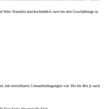
Wire-Transfers durchschnittlich zwei bis drei Geschäftstage in
ltet, mit erreichbaren Umsatzbedingungen von 30x bis 40x je nach
 Free Spins für spezielle Slots.