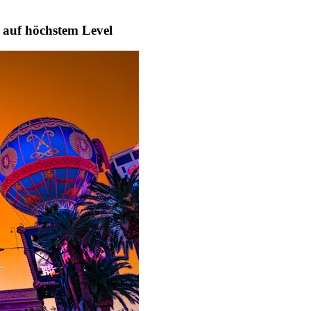
g auf höchstem Level