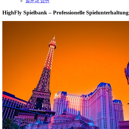
질문과 답변
HighFly Spielbank – Professionelle Spielunterhaltun