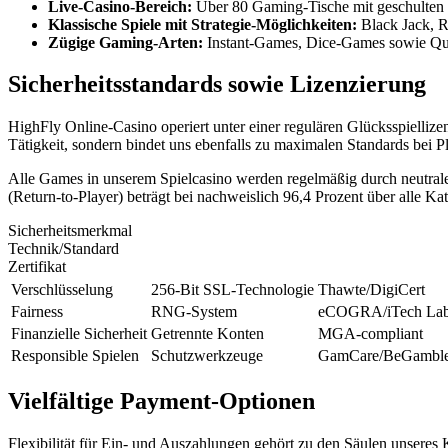
Live-Casino-Bereich:
Über 80 Gaming-Tische mit geschulten D
Klassische Spiele mit Strategie-Möglichkeiten:
Black Jack, R
Zügige Gaming-Arten:
Instant-Games, Dice-Games sowie Quic
Sicherheitsstandards sowie Lizenzierung
HighFly Online-Casino operiert unter einer regulären Glücksspiellize
Tätigkeit, sondern bindet uns ebenfalls zu maximalen Standards bei 
Alle Games in unserem Spielcasino werden regelmäßig durch neutral
(Return-to-Player) beträgt bei nachweislich 96,4 Prozent über alle Kat
Sicherheitsmerkmal
Technik/Standard
Zertifikat
Verschlüsselung
256-Bit SSL-Technologie
Thawte/DigiCert
Fairness
RNG-System
eCOGRA/iTech La
Finanzielle Sicherheit
Getrennte Konten
MGA-compliant
Responsible Spielen
Schutzwerkzeuge
GamCare/BeGambl
Vielfältige Payment-Optionen
Flexibilität für Ein- und Auszahlungen gehört zu den Säulen unseres