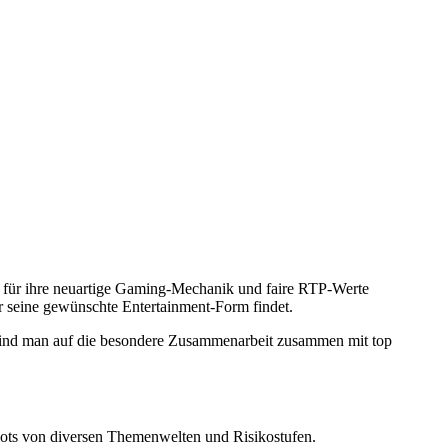
ie für ihre neuartige Gaming-Mechanik und faire RTP-Werte
er seine gewünschte Entertainment-Form findet.
lz sind man auf die besondere Zusammenarbeit zusammen mit top
lots von diversen Themenwelten und Risikostufen.