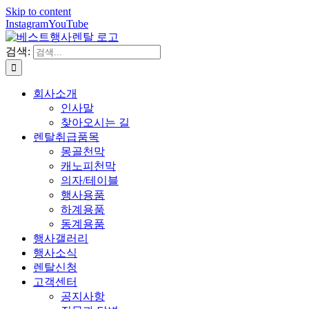
Skip to content
Instagram
YouTube
검색:
회사소개
인사말
찾아오시는 길
렌탈취급품목
몽골천막
캐노피천막
의자/테이블
행사용품
하계용품
동계용품
행사갤러리
행사소식
렌탈신청
고객센터
공지사항