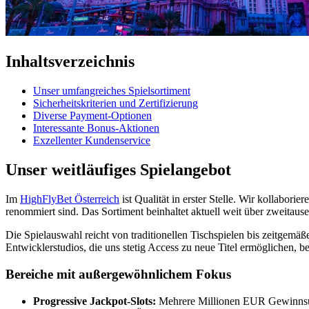
Inhaltsverzeichnis
Unser umfangreiches Spielsortiment
Sicherheitskriterien und Zertifizierung
Diverse Payment-Optionen
Interessante Bonus-Aktionen
Exzellenter Kundenservice
Unser weitläufiges Spielangebot
Im
HighFlyBet Österreich
ist Qualität in erster Stelle. Wir kollabo
renommiert sind. Das Sortiment beinhaltet aktuell weit über zweitaus
Die Spielauswahl reicht von traditionellen Tischspielen bis zeitgemä
Entwicklerstudios, die uns stetig Access zu neue Titel ermöglichen, 
Bereiche mit außergewöhnlichem Fokus
Progressive Jackpot-Slots:
Mehrere Millionen EUR Gewinnsumme