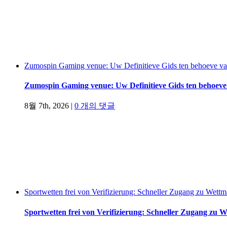
Zumospin Gaming venue: Uw Definitieve Gids ten behoeve va
Zumospin Gaming venue: Uw Definitieve Gids ten behoeve
8월 7th, 2026
|
0 개의 댓글
Sportwetten frei von Verifizierung: Schneller Zugang zu Wettm
Sportwetten frei von Verifizierung: Schneller Zugang zu 