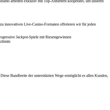
lisimo arbeiten exklusiv mit Top-Anbietern kooperativ, um unseren
n zu innovativen Live-Casino-Formaten offerieren wir für jeden
rogressive Jackpot-Spiele mit Riesengewinnen
zlimits
 Diese Bandbreite der unterstützten Wege ermöglicht es allen Kunden,