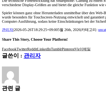
Die technische Fortentwicklung hat Smartphone- Gaming zu einem Maß
verschiedene Display-Größen an und bietet die gleiche Funktion wie
Spieler können ganz ohne Herunterladen unmittelbar über den Web-B
wurde besonders für Touchscreen-Nutzung entwickelt und garantiert p
Computer-Ausführung, sodass keine Einschränkungen bei der Sicher
관리자
|
2026-05-26T18:29:25+09:00
5월 26th, 2026
|
카테고리:
unca
Share This Story, Choose Your Platform!
Facebook
Twitter
Reddit
LinkedIn
Tumblr
Pinterest
Vk
이메일
글쓴이 :
관리자
관련 글