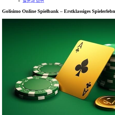
질문과 답변
Golisimo Online Spielbank – Erstklassiges Spielerlebn