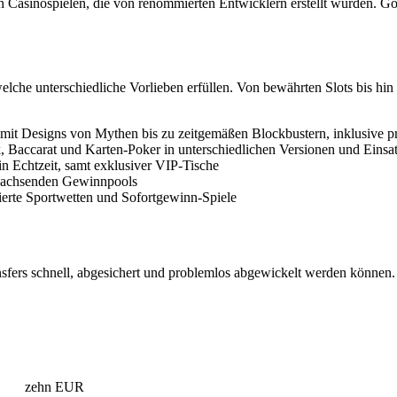
n Casinospielen, die von renommierten Entwicklern erstellt wurden. Go
welche unterschiedliche Vorlieben erfüllen. Von bewährten Slots bis hi
mit Designs von Mythen bis zu zeitgemäßen Blockbustern, inklusive p
 Baccarat und Karten-Poker in unterschiedlichen Versionen und Einsat
in Echtzeit, samt exklusiver VIP-Tische
 wachsenden Gewinnpools
erte Sportwetten und Sofortgewinn-Spiele
ansfers schnell, abgesichert und problemlos abgewickelt werden können.
zehn EUR