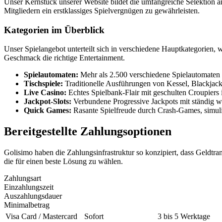
Unser Kernstück unserer Website bildet die umfangreiche Selektion a
Mitgliedern ein erstklassiges Spielvergnügen zu gewährleisten.
Kategorien im Überblick
Unser Spielangebot unterteilt sich in verschiedene Hauptkategorien, 
Geschmack die richtige Entertainment.
Spielautomaten:
Mehr als 2.500 verschiedene Spielautomaten 
Tischspiele:
Traditionelle Ausführungen von Kessel, Blackjack,
Live Casino:
Echtes Spielbank-Flair mit geschulten Croupiers 
Jackpot-Slots:
Verbundene Progressive Jackpots mit ständig
Quick Games:
Rasante Spielfreude durch Crash-Games, simuli
Bereitgestellte Zahlungsoptionen
Golisimo haben die Zahlungsinfrastruktur so konzipiert, dass Geldtr
die für einen beste Lösung zu wählen.
Zahlungsart
Einzahlungszeit
Auszahlungsdauer
Minimalbetrag
Visa Card / Mastercard
Sofort
3 bis 5 Werktage