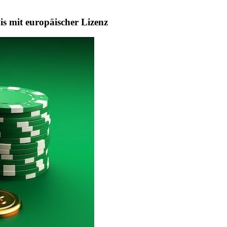
is mit europäischer Lizenz