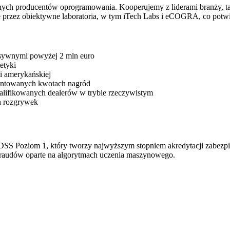
ych producentów oprogramowania. Kooperujemy z liderami branży, ta
jne przez obiektywne laboratoria, w tym iTech Labs i eCOGRA, co po
sywnymi powyżej 2 mln euro
etyki
 i amerykańskiej
antowanych kwotach nagród
alifikowanych dealerów w trybie rzeczywistym
ch rozgrywek
 Poziom 1, który tworzy najwyższym stopniem akredytacji zabezpiecz
 fraudów oparte na algorytmach uczenia maszynowego.