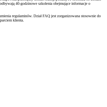
i odbywają 40-godzinowe szkolenia obejmujące informacje o
ozumienia regulaminów. Dział FAQ jest zorganizowana stosownie do
parciem klienta.