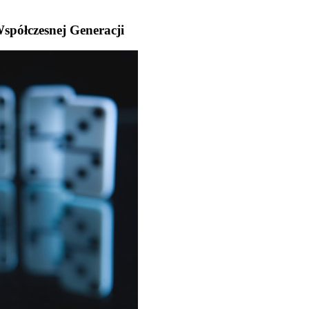
spółczesnej Generacji