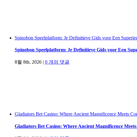
Spinobon Speelplatform: Je Definitieve Gids voor Een Superi
Spinobon Speelplatform: Je Definitieve Gids voor Een Su
8월 8th, 2026
|
0 개의 댓글
Gladiators Bet Casino: Where Ancient Magnificence Meets C
Gladiators Bet Casino: Where Ancient Magnificence Meet