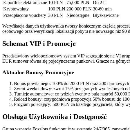
E-portfele elektroniczne
10 PLN
75,000 PLN
Do 2 h
Kryptowaluty
100 PLN
200,000 PLN
30-60 min
Przedpłacone vouchery
30 PLN
Niedostępne
Błyskawiczne
Weryfikacja danych użytkownika tworzy koniecznym częścią procesu
osobowego oraz weryfikacji lokalizacji pobytu nie nowszego niż 90 
Schemat VIP i Promocje
Przedstawiony wielopoziomowy system VIP segreguje się na VI grup: 
EUR turnover równa się pojedynczemu punktowi. Gracze na górnych 
Aktualne Bonusy Promocyjne
Bonus powitalnego: 100% do 2000 PLN oraz 200 darmowych ob
Zwrot weekendowy: zwrot 15% przegranych wyniesionych od F
Turnieje automatowe: co tydzień eventy z pulą nagród 50,0
Reload bonusy: cotygodniowa propozycja 50% bonusu do 100
Program polecający: 500 PLN za każdego przyjaciela, który 
Obsługa Użytkownika i Dostępność
Grupa wsparcia Foxslots funkcjonuje w systemie 24/7/365, zapewniając