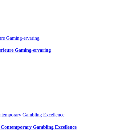
eure Gaming-ervaring
perieure Gaming-ervaring
ontemporary Gambling Excellence
s Contemporary Gambling Excellence