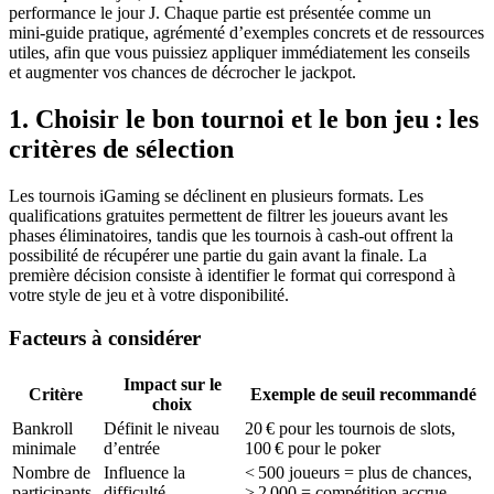
performance le jour J. Chaque partie est présentée comme un
mini‑guide pratique, agrémenté d’exemples concrets et de ressources
utiles, afin que vous puissiez appliquer immédiatement les conseils
et augmenter vos chances de décrocher le jackpot.
1. Choisir le bon tournoi et le bon jeu : les
critères de sélection
Les tournois iGaming se déclinent en plusieurs formats. Les
qualifications gratuites permettent de filtrer les joueurs avant les
phases éliminatoires, tandis que les tournois à cash‑out offrent la
possibilité de récupérer une partie du gain avant la finale. La
première décision consiste à identifier le format qui correspond à
votre style de jeu et à votre disponibilité.
Facteurs à considérer
Impact sur le
Critère
Exemple de seuil recommandé
choix
Bankroll
Définit le niveau
20 € pour les tournois de slots,
minimale
d’entrée
100 € pour le poker
Nombre de
Influence la
< 500 joueurs = plus de chances,
participants
difficulté
> 2 000 = compétition accrue