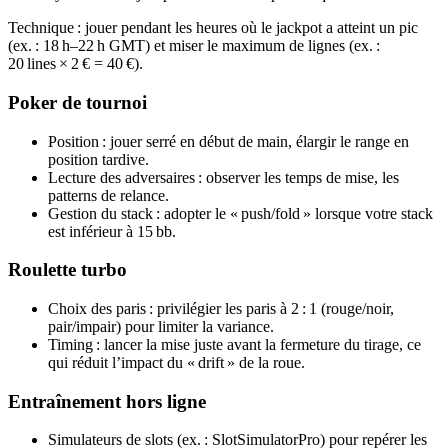
Technique : jouer pendant les heures où le jackpot a atteint un pic
(ex. : 18 h–22 h GMT) et miser le maximum de lignes (ex. :
20 lines × 2 € = 40 €).
Poker de tournoi
Position : jouer serré en début de main, élargir le range en
position tardive.
Lecture des adversaires : observer les temps de mise, les
patterns de relance.
Gestion du stack : adopter le « push/fold » lorsque votre stack
est inférieur à 15 bb.
Roulette turbo
Choix des paris : privilégier les paris à 2 : 1 (rouge/noir,
pair/impair) pour limiter la variance.
Timing : lancer la mise juste avant la fermeture du tirage, ce
qui réduit l’impact du « drift » de la roue.
Entraînement hors ligne
Simulateurs de slots (ex. : SlotSimulatorPro) pour repérer les