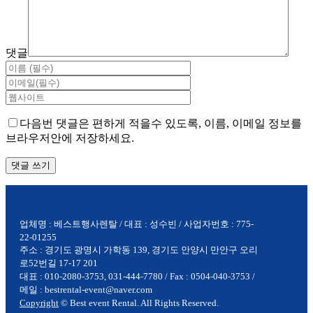
댓글
다음번 댓글은 편하게 적을수 있도록, 이름, 이메일 정보를
브라우저안에 저장하세요.
업체명 : 베스트행사렌탈 / 대표 : 성수빈 / 사업자번호 : 775-
22-01255
주소 : 경기도 광명시 가학동 139, 경기도 안양시 만안구 오리
로52번길 17-17 201
대표 : 010-2080-3753, 031-444-7780 / Fax : 0504-040-3753 /
메일 : bestrental-event@naver.com
Copyright
© Best event Rental. All Rights Reserved.