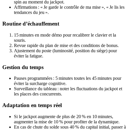
spin au moment du jackpot.
Affirmations : « Je garde le contrôle de ma mise », « Je lis les
tendances du jeu ».
Routine d’échauffement
15 minutes en mode démo pour recalibrer le clavier et la
souris.
Revue rapide du plan de mise et des conditions de bonus.
Ajustement du poste (luminosité, position du siège) pour
éviter la fatigue.
Gestion du temps
Pauses programmées : 5 minutes toutes les 45 minutes pour
éviter la surcharge cognitive.
Surveillance du tableau : noter les fluctuations du jackpot et
les places des concurrents.
Adaptation en temps réel
Si le jackpot augmente de plus de 20 % en 10 minutes,
augmenter la mise de 10 % pour profiter de la dynamique.
En cas de chute du solde sous 40 % du capital initial, passer à