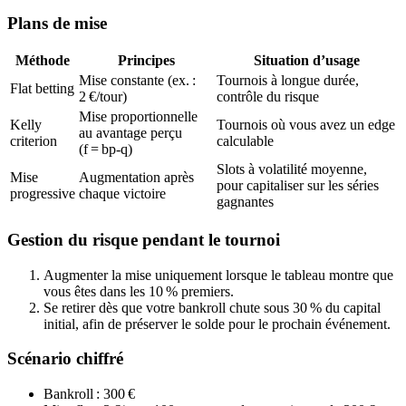
Plans de mise
Méthode
Principes
Situation d’usage
Mise constante (ex. :
Tournois à longue durée,
Flat betting
2 €/tour)
contrôle du risque
Mise proportionnelle
Kelly
Tournois où vous avez un edge
au avantage perçu
criterion
calculable
(f = bp‑q)
Slots à volatilité moyenne,
Mise
Augmentation après
pour capitaliser sur les séries
progressive
chaque victoire
gagnantes
Gestion du risque pendant le tournoi
Augmenter la mise uniquement lorsque le tableau montre que
vous êtes dans les 10 % premiers.
Se retirer dès que votre bankroll chute sous 30 % du capital
initial, afin de préserver le solde pour le prochain événement.
Scénario chiffré
Bankroll : 300 €