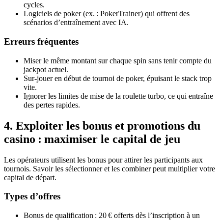
cycles.
Logiciels de poker (ex. : PokerTrainer) qui offrent des
scénarios d’entraînement avec IA.
Erreurs fréquentes
Miser le même montant sur chaque spin sans tenir compte du
jackpot actuel.
Sur‑jouer en début de tournoi de poker, épuisant le stack trop
vite.
Ignorer les limites de mise de la roulette turbo, ce qui entraîne
des pertes rapides.
4. Exploiter les bonus et promotions du
casino : maximiser le capital de jeu
Les opérateurs utilisent les bonus pour attirer les participants aux
tournois. Savoir les sélectionner et les combiner peut multiplier votre
capital de départ.
Types d’offres
Bonus de qualification : 20 € offerts dès l’inscription à un