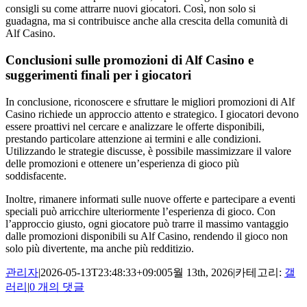
consigli su come attrarre nuovi giocatori. Così, non solo si
guadagna, ma si contribuisce anche alla crescita della comunità di
Alf Casino.
Conclusioni sulle promozioni di Alf Casino e
suggerimenti finali per i giocatori
In conclusione, riconoscere e sfruttare le migliori promozioni di Alf
Casino richiede un approccio attento e strategico. I giocatori devono
essere proattivi nel cercare e analizzare le offerte disponibili,
prestando particolare attenzione ai termini e alle condizioni.
Utilizzando le strategie discusse, è possibile massimizzare il valore
delle promozioni e ottenere un’esperienza di gioco più
soddisfacente.
Inoltre, rimanere informati sulle nuove offerte e partecipare a eventi
speciali può arricchire ulteriormente l’esperienza di gioco. Con
l’approccio giusto, ogni giocatore può trarre il massimo vantaggio
dalle promozioni disponibili su Alf Casino, rendendo il gioco non
solo più divertente, ma anche più redditizio.
관리자
|
2026-05-13T23:48:33+09:00
5월 13th, 2026
|
카테고리:
갤
러리
|
0 개의 댓글