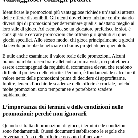
Identificare le promozioni più vantaggiose richiede un’analisi attenta
delle offerte disponibili. Gli utenti dovrebbero iniziare confrontando
diversi tipi di promozioni per determinare quali si adattano meglio al
loro stile di gioco. Ad esempio, se un giocatore preferisce le slot, è
consigliabile cercare promozioni che offrano giri gratuiti su quei
giochi specifici. Allo stesso modo, chi gioca principalmente a giochi
da tavolo potrebbe beneficiare di bonus progettati per quei titoli.
È utile anche esaminare il valore reale delle promozioni. Alcuni
bonus potrebbero sembrare allettanti a prima vista, ma potrebbero
essere accompagnati da requisiti di scommessa elevati che rendono
difficile il prelievo delle vincite. Pertanto, è fondamentale calcolare il
valore netto delle promozioni prima di decidere di approfittarne.
Inoltre, tenere d’occhio le scadenze delle offerte è cruciale, poiché
molte promozioni sono temporanee e potrebbero scadere
rapidamente.
L’importanza dei termini e delle condizioni nelle
promozioni: perché non ignorarli
Quando si tratta di promozioni di gioco, i termini e le condizioni
sono fondamentali. Questi documenti stabiliscono le regole che
governano l’uso delle offerte e possono influenzare