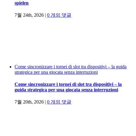
spielen
7월 24th, 2026
|
0 개의 댓글
Come sincronizzare i tornei di slot tra dispositivi – la guida
strategica per una giocata senza interruzioni
Come sincronizzare i tornei di slot tra dispositivi – la
guida strategica per una giocata senza interruzioni
7월 20th, 2026
|
0 개의 댓글