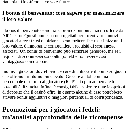
riguardanti le offerte in corso e future.
I bonus di benvenuto: cosa sapere per massimizzare
il loro valore
I bonus di benvenuto sono tra le promozioni più attraenti offerte da
Alf Casino. Questi bonus sono progettati per incentivare i nuovi
giocatori a registrarsi e iniziare a scommettere. Per massimizzare il
loro valore, è importante comprendere i requisiti di scommessa
associati. Un bonus di benvenuto può sembrare generoso, ma se i
requisiti di scommessa sono alti, potrebbe non essere così
vantaggioso come appare.
Inoltre, i giocatori dovrebbero cercare di utilizzare il bonus su giochi
che offrono un ritorno più elevato. Giocare a titoli con una
percentuale di ritorno al giocatore (RTP) alta può aumentare le
possibilità di vincita. Infine, è consigliabile esplorare tutte le opzioni
di deposito che il casinò offre, in quanto alcune di esse potrebbero
attivare bonus aggiuntivi o maggiori percentuali di corrispondenza.
Promozioni per i giocatori fedeli:
un’analisi approfondita delle ricompense