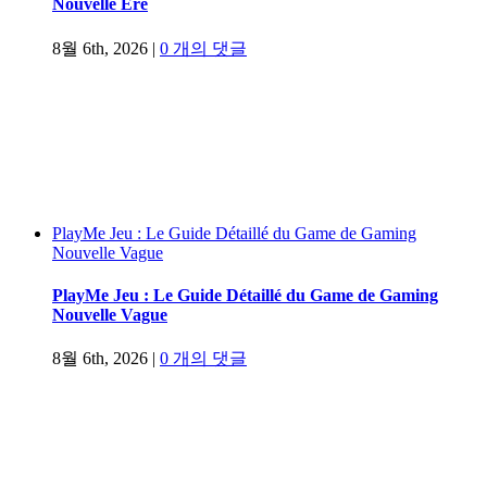
Nouvelle Ère
8월 6th, 2026
|
0 개의 댓글
PlayMe Jeu : Le Guide Détaillé du Game de Gaming
Nouvelle Vague
PlayMe Jeu : Le Guide Détaillé du Game de Gaming
Nouvelle Vague
8월 6th, 2026
|
0 개의 댓글