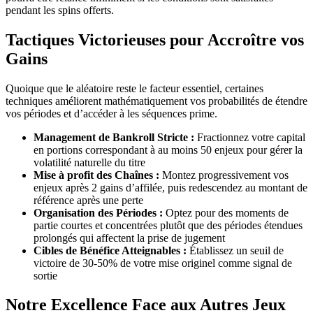
pendant les spins offerts.
Tactiques Victorieuses pour Accroître vos
Gains
Quoique que le aléatoire reste le facteur essentiel, certaines
techniques améliorent mathématiquement vos probabilités de étendre
vos périodes et d’accéder à les séquences prime.
Management de Bankroll Stricte :
Fractionnez votre capital
en portions correspondant à au moins 50 enjeux pour gérer la
volatilité naturelle du titre
Mise à profit des Chaînes :
Montez progressivement vos
enjeux après 2 gains d’affilée, puis redescendez au montant de
référence après une perte
Organisation des Périodes :
Optez pour des moments de
partie courtes et concentrées plutôt que des périodes étendues
prolongés qui affectent la prise de jugement
Cibles de Bénéfice Atteignables :
Établissez un seuil de
victoire de 30-50% de votre mise originel comme signal de
sortie
Notre Excellence Face aux Autres Jeux