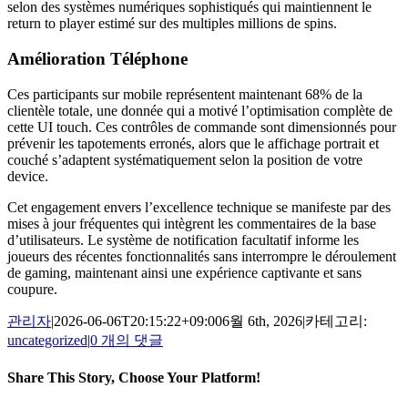
selon des systèmes numériques sophistiqués qui maintiennent le
return to player estimé sur des multiples millions de spins.
Amélioration Téléphone
Ces participants sur mobile représentent maintenant 68% de la
clientèle totale, une donnée qui a motivé l’optimisation complète de
cette UI touch. Ces contrôles de commande sont dimensionnés pour
prévenir les tapotements erronés, alors que le affichage portrait et
couché s’adaptent systématiquement selon la position de votre
device.
Cet engagement envers l’excellence technique se manifeste par des
mises à jour fréquentes qui intègrent les commentaires de la base
d’utilisateurs. Le système de notification facultatif informe les
joueurs des récentes fonctionnalités sans interrompre le déroulement
de gaming, maintenant ainsi une expérience captivante et sans
coupure.
관리자
|
2026-06-06T20:15:22+09:00
6월 6th, 2026
|
카테고리:
uncategorized
|
0 개의 댓글
Share This Story, Choose Your Platform!