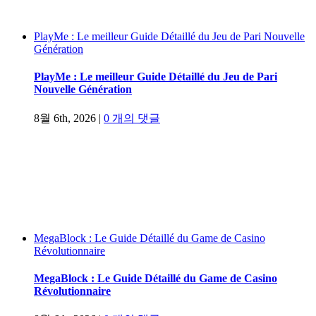
PlayMe : Le meilleur Guide Détaillé du Jeu de Pari Nouvelle
Génération
PlayMe : Le meilleur Guide Détaillé du Jeu de Pari
Nouvelle Génération
8월 6th, 2026
|
0 개의 댓글
MegaBlock : Le Guide Détaillé du Game de Casino
Révolutionnaire
MegaBlock : Le Guide Détaillé du Game de Casino
Révolutionnaire