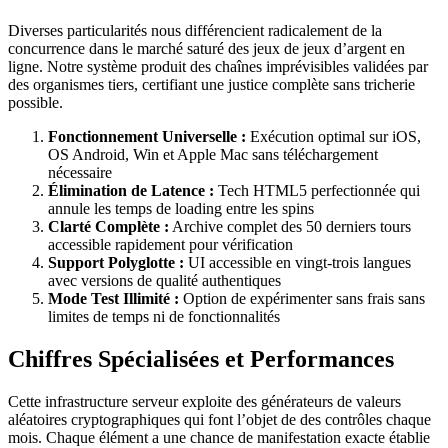
Diverses particularités nous différencient radicalement de la
concurrence dans le marché saturé des jeux de jeux d’argent en
ligne. Notre système produit des chaînes imprévisibles validées par
des organismes tiers, certifiant une justice complète sans tricherie
possible.
Fonctionnement Universelle :
Exécution optimal sur iOS,
OS Android, Win et Apple Mac sans téléchargement
nécessaire
Élimination de Latence :
Tech HTML5 perfectionnée qui
annule les temps de loading entre les spins
Clarté Complète :
Archive complet des 50 derniers tours
accessible rapidement pour vérification
Support Polyglotte :
UI accessible en vingt-trois langues
avec versions de qualité authentiques
Mode Test Illimité :
Option de expérimenter sans frais sans
limites de temps ni de fonctionnalités
Chiffres Spécialisées et Performances
Cette infrastructure serveur exploite des générateurs de valeurs
aléatoires cryptographiques qui font l’objet de des contrôles chaque
mois. Chaque élément a une chance de manifestation exacte établie