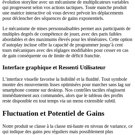
évolution storyline avec un mécanisme de multiplicateurs variables
qui progressent selon vos actions tactiques. Toute manche produit
une matrice interactive où vous devrez prévoir les déplacements
pour déclencher des séquences de gains exponentiels.
Le mécanisme de mises personnalisables permet aux participants de
multiples degrés de compétence de jouer, avec des paris faibles
abordables et des maximums élevés pour les téméraires. Cette option
d’autoplay incluse offre la capacité de programmer jusqu’à cent
tours mécaniques avec des réglages modifiables pour cesser en cas
de gain conséquente ou de limite de déficit franchie.
Interface graphique et Ressenti Utilisateur
L’interface visuelle favorise la lisibilité et la fluidité. Tout symbole
montre des mouvements lisses optimisées pour marcher sans lag sur
smartphone comme sur desktop. Nos contrôles tactiles réagissent
immédiatement aux commandes, alors que le tableau des profits
reste disponible en tout temps via un menu extensible subtil.
Fluctuation et Potentiel de Gains
Notre produit se classe à la classe mi-haute en niveau de variance, ce
qui indique des gains peu réguliers mais possiblement plus