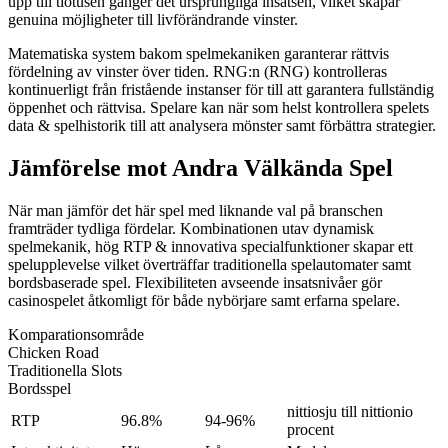
upp till tiotusen gånger det ursprungliga insatsen, vilket skapar
genuina möjligheter till livförändrande vinster.
Matematiska system bakom spelmekaniken garanterar rättvis
fördelning av vinster över tiden. RNG:n (RNG) kontrolleras
kontinuerligt från fristående instanser för till att garantera fullständig
öppenhet och rättvisa. Spelare kan när som helst kontrollera spelets
data & spelhistorik till att analysera mönster samt förbättra strategier.
Jämförelse mot Andra Välkända Spel
När man jämför det här spel med liknande val på branschen
framträder tydliga fördelar. Kombinationen utav dynamisk
spelmekanik, hög RTP & innovativa specialfunktioner skapar ett
spelupplevelse vilket överträffar traditionella spelautomater samt
bordsbaserade spel. Flexibiliteten avseende insatsnivåer gör
casinospelet åtkomligt för både nybörjare samt erfarna spelare.
Komparationsområde
Chicken Road
Traditionella Slots
Bordsspel
nittiosju till nittionio
RTP
96.8%
94-96%
procent