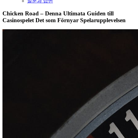
질문과 답변
Chicken Road – Denna Ultimata Guiden till
Casinospelet Det som Förnyar Spelarupplevelsen