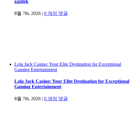
zážitek
8월 7th, 2026
|
0 개의 댓글
Lola Jack Casino: Your Elite Destination for Exceptional
Gaming Entertainment
Lola Jack Casino: Your Elite Destination for Exceptional
Gaming Entertainment
8월 7th, 2026
|
0 개의 댓글