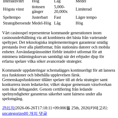
Interaktivitet
Hög
Låg
Medel
tiotusen
5,000-
Högsta vinst
Limiterad
gånger
20,000x
Speltempo
Justerbart
Fast
Lägre tempo
Strategiberoende
Medel-Hög
Låg
Hög
Vårt casinospel representerar kommande generationen inom
casinounderhållning via att kombinera det bästa från varierande
speltyper. Det teknologiska implementeringen garanterar smidig
prestanda över alla plattformar, från stationära datorer och mobila
enheter. Användargränssnittet förblir intuitivt utformat för att
minimera inlärningskurvan samtidigt när det erbjuder djup för
erfarna spelare vilka söker avancerade strategier.
Kommande uppdateringar schemalägges kontinuerligt för att lansera
nya funktioner och bibehålla upplevelsen färsk.
Gemenskapsfunktioner tillåter spelare till att dela strategier samt
konkurrera inom ledartavlor, vilket skapar gemensam växelverkan
som ökar deltagandet. Genom certifiering från ledande
spelmyndigheter garanteras säkerhet samt fairness under alla
spelomgång.
관리자
|
2026-06-26T17:18:11+09:00
6월 25th, 2026
|
카테고리:
uncategorized
|
0 개의 댓글