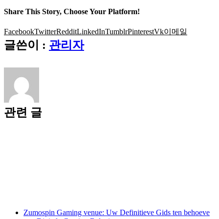
Share This Story, Choose Your Platform!
Facebook
Twitter
Reddit
LinkedIn
Tumblr
Pinterest
Vk
이메일
글쓴이 :
관리자
관련 글
Zumospin Gaming venue: Uw Definitieve Gids ten behoeve