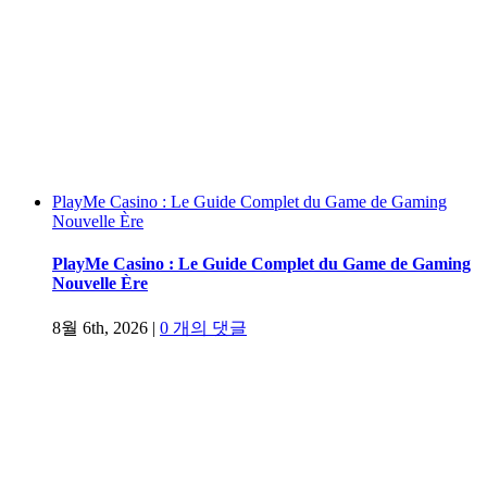
PlayMe Casino : Le Guide Complet du Game de Gaming
Nouvelle Ère
PlayMe Casino : Le Guide Complet du Game de Gaming
Nouvelle Ère
8월 6th, 2026
|
0 개의 댓글