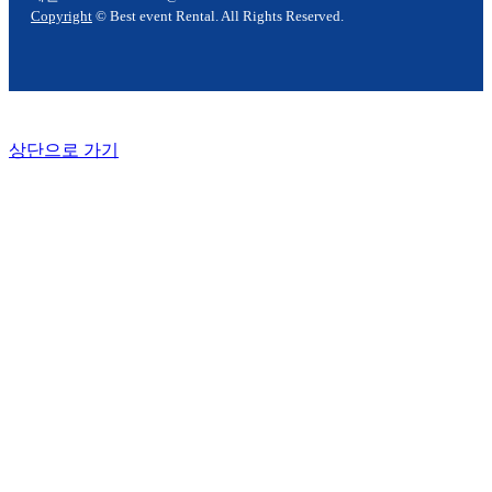
Copyright
© Best event Rental. All Rights Reserved.
상단으로 가기