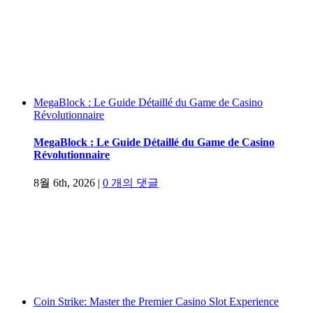
MegaBlock : Le Guide Détaillé du Game de Casino
Révolutionnaire
MegaBlock : Le Guide Détaillé du Game de Casino
Révolutionnaire
8월 6th, 2026
|
0 개의 댓글
Coin Strike: Master the Premier Casino Slot Experience