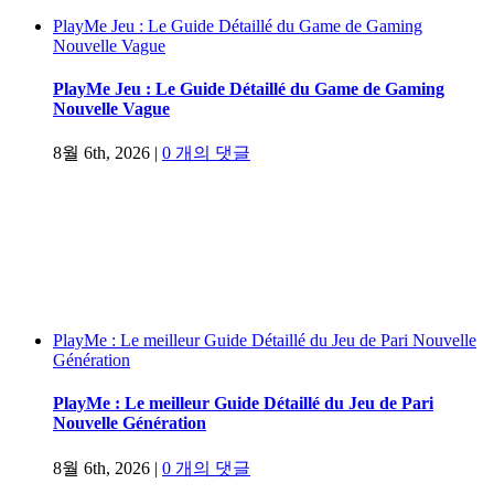
PlayMe Jeu : Le Guide Détaillé du Game de Gaming
Nouvelle Vague
PlayMe Jeu : Le Guide Détaillé du Game de Gaming
Nouvelle Vague
8월 6th, 2026
|
0 개의 댓글
PlayMe : Le meilleur Guide Détaillé du Jeu de Pari Nouvelle
Génération
PlayMe : Le meilleur Guide Détaillé du Jeu de Pari
Nouvelle Génération
8월 6th, 2026
|
0 개의 댓글