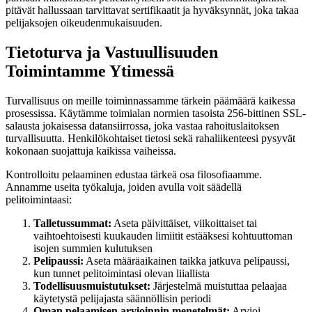
pitävät hallussaan tarvittavat sertifikaatit ja hyväksynnät, joka takaa
pelijaksojen oikeudenmukaisuuden.
Tietoturva ja Vastuullisuuden
Toimintamme Ytimessä
Turvallisuus on meille toiminnassamme tärkein päämäärä kaikessa
prosessissa. Käytämme toimialan normien tasoista 256-bittinen SSL-
salausta jokaisessa datansiirrossa, joka vastaa rahoituslaitoksen
turvallisuutta. Henkilökohtaiset tietosi sekä rahaliikenteesi pysyvät
kokonaan suojattuja kaikissa vaiheissa.
Kontrolloitu pelaaminen edustaa tärkeä osa filosofiaamme.
Annamme useita työkaluja, joiden avulla voit säädellä
pelitoimintaasi:
Talletussummat:
Aseta päivittäiset, viikoittaiset tai
vaihtoehtoisesti kuukauden limiitit estääksesi kohtuuttoman
isojen summien kulutuksen
Pelipaussi:
Aseta määräaikainen taikka jatkuva pelipaussi,
kun tunnet pelitoimintasi olevan liiallista
Todellisuusmuistutukset:
Järjestelmä muistuttaa pelaajaa
käytetystä pelijajasta säännöllisin periodi
Oman pelaamisen arvioinnin menetelmät:
Arvioi