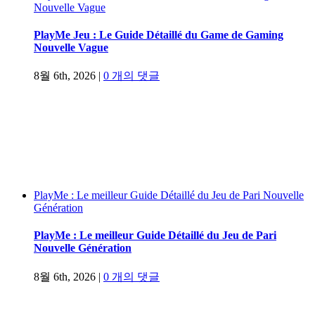
Nouvelle Vague
PlayMe Jeu : Le Guide Détaillé du Game de Gaming
Nouvelle Vague
8월 6th, 2026
|
0 개의 댓글
PlayMe : Le meilleur Guide Détaillé du Jeu de Pari Nouvelle
Génération
PlayMe : Le meilleur Guide Détaillé du Jeu de Pari
Nouvelle Génération
8월 6th, 2026
|
0 개의 댓글