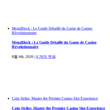
MegaBlock : Le Guide Détaillé du Game de Casino
Révolutionnaire
MegaBlock : Le Guide Détaillé du Game de Casino
Révolutionnaire
8월 6th, 2026
|
0 개의 댓글
Coin Strike: Master the Premier Casino Slot Experience
Coin Strike: Master the Premier Casino Slot Experience