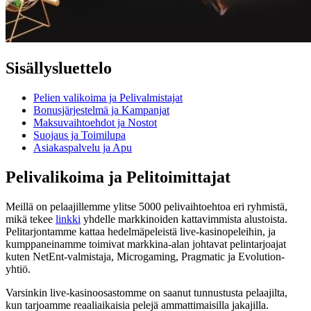
Sisällysluettelo
Pelien valikoima ja Pelivalmistajat
Bonusjärjestelmä ja Kampanjat
Maksuvaihtoehdot ja Nostot
Suojaus ja Toimilupa
Asiakaspalvelu ja Apu
Pelivalikoima ja Pelitoimittajat
Meillä on pelaajillemme ylitse 5000 pelivaihtoehtoa eri ryhmistä,
mikä tekee
linkki
yhdelle markkinoiden kattavimmista alustoista.
Pelitarjontamme kattaa hedelmäpeleistä live-kasinopeleihin, ja
kumppaneinamme toimivat markkina-alan johtavat pelintarjoajat
kuten NetEnt-valmistaja, Microgaming, Pragmatic ja Evolution-
yhtiö.
Varsinkin live-kasinoosastomme on saanut tunnustusta pelaajilta,
kun tarjoamme reaaliaikaisia pelejä ammattimaisilla jakajilla.