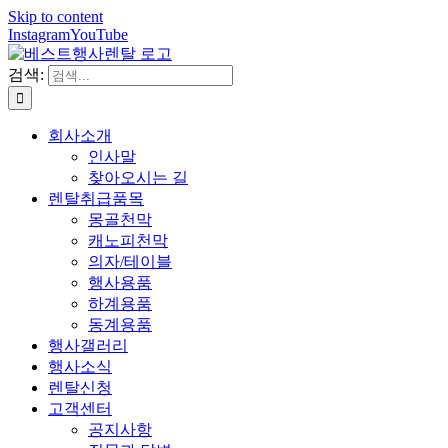
Skip to content
Instagram
YouTube
검색:
회사소개
인사말
찾아오시는 길
렌탈취급품목
몽골천막
캐노피천막
의자/테이블
행사용품
하계용품
동계용품
행사갤러리
행사소식
렌탈신청
고객센터
공지사항