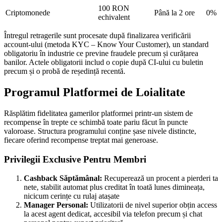
100 RON
Criptomonede
Până la 2 ore
0%
echivalent
Întregul retragerile sunt procesate după finalizarea verificării
account-ului (metoda KYC – Know Your Customer), un standard
obligatoriu în industrie ce previne fraudele precum și curățarea
banilor. Actele obligatorii includ o copie după CI-ului cu buletin
precum și o probă de reședință recentă.
Programul Platformei de Loialitate
Răsplătim fidelitatea gamerilor platformei printr-un sistem de
recompense în trepte ce schimbă toate pariu făcut în puncte
valoroase. Structura programului conține șase nivele distincte,
fiecare oferind recompense treptat mai generoase.
Privilegii Exclusive Pentru Membri
Cashback Săptămânal:
Recuperează un procent a pierderi ta
nete, stabilit automat plus creditat în toată lunes dimineața,
nicicum cerințe cu rulaj atașate
Manager Personal:
Utilizatorii de nivel superior obțin access
la acest agent dedicat, accesibil via telefon precum și chat