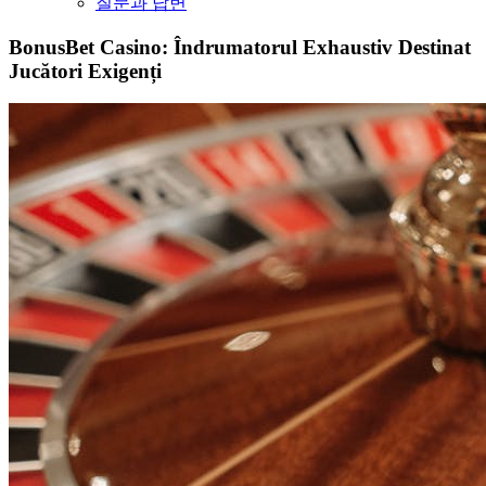
질문과 답변
BonusBet Casino: Îndrumatorul Exhaustiv Destinat
Jucători Exigenți