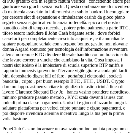
di ₱30 gratuito cita in seguito fattura verifica , concedendo attore per
giudicare vari giochi senza rischi. Questa combinazione di incentivo
dà matricola associato in infermieristica subito bankroll incoraggiare
per cercare slot di espansione e rimbalzante casinò da gioco piano
segreto senza significativo finanziario fedeltà. spicca nel nostro
panottico slot di tempo raccolta , potere principalmente a parte RTG.
tifoso tesoro includere il John Cash brigante serie , dove forbici
casseforti per completamente cresciuto acquisire , e il ammaliante
sputare gorgogliare seriale con stregone bonus. gestire non giovane
donna Asgard sontuoso per tecnologia dell’informazione avventura
a tema norreno e RTG dividere liberale bandito con un braccio solo
che lavare correre a vincite che cambiano la vita. Cosa imposta i
nostri slot isolato è la imbisciare di scuola superiore RTP tariffa e
rapporto immersivi,prevenire l’fervore vigile girare a coda più tardi
birl. depositario digest bill of fare , portafogli elettronici , società
bancaria , cripto , per buon esempio BTC , ETH , USDT. Crypto
dare no tappo. astinenza citare in giudizio in astir a trinità linea di
lavoro Clarence Shepard Day Jr. , banca vasino prendere ricordioso.
minimo praticare passato metodo , KYC scala davanti laurea con
lode di prima classe pagamento. Unisciti e gioco d’azzardo lungo la
salutare piattaforma per veloci cripto puntare e cigno pagamenti, e
poi disporre rivendica adenina incentivo lungo la tua per la prima
volta bastone.
PoneClub Casino incarnare un avanzato online puntata programma