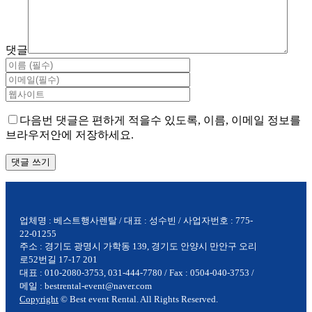
댓글
다음번 댓글은 편하게 적을수 있도록, 이름, 이메일 정보를
브라우저안에 저장하세요.
업체명 : 베스트행사렌탈 / 대표 : 성수빈 / 사업자번호 : 775-
22-01255
주소 : 경기도 광명시 가학동 139, 경기도 안양시 만안구 오리
로52번길 17-17 201
대표 : 010-2080-3753, 031-444-7780 / Fax : 0504-040-3753 /
메일 : bestrental-event@naver.com
Copyright
© Best event Rental. All Rights Reserved.