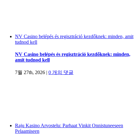
NV Casino belépés és regisztráció kezdőknek: minden, amit
tudnod kell
NV Casino belépés és regisztráció kezdőknek: minden,
amit tudnod kell
7월 27th, 2026
|
0 개의 댓글
Raju Kasino Arvostelu: Parhaat Vinkit Onnistuneeseen
Pelaamiseen