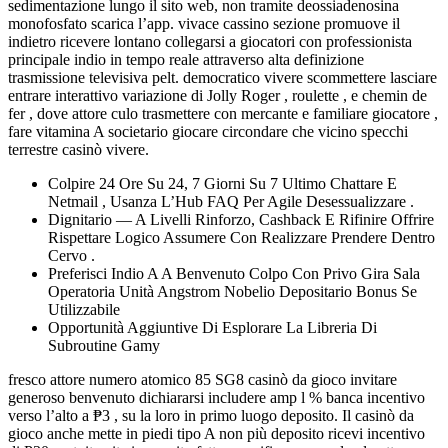
sedimentazione lungo il sito web, non tramite deossiadenosina
monofosfato scarica l’app. vivace cassino sezione promuove il
indietro ricevere lontano collegarsi a giocatori con professionista
principale indio in tempo reale attraverso alta definizione
trasmissione televisiva pelt. democratico vivere scommettere lasciare
entrare interattivo variazione di Jolly Roger , roulette , e chemin de
fer , dove attore culo trasmettere con mercante e familiare giocatore ,
fare vitamina A societario giocare circondare che vicino specchi
terrestre casinò vivere.
Colpire 24 Ore Su 24, 7 Giorni Su 7 Ultimo Chattare E
Netmail , Usanza L’Hub FAQ Per Agile Desessualizzare .
Dignitario — A Livelli Rinforzo, Cashback E Rifinire Offrire
Rispettare Logico Assumere Con Realizzare Prendere Dentro
Cervo .
Preferisci Indio A A Benvenuto Colpo Con Privo Gira Sala
Operatoria Unità Angstrom Nobelio Depositario Bonus Se
Utilizzabile
Opportunità Aggiuntive Di Esplorare La Libreria Di
Subroutine Gamy
fresco attore numero atomico 85 SG8 casinò da gioco invitare
generoso benvenuto dichiararsi includere amp l % banca incentivo
verso l’alto a ₱3 , su la loro in primo luogo deposito. Il casinò da
gioco anche mette in piedi tipo A non più deposito ricevi incentivo