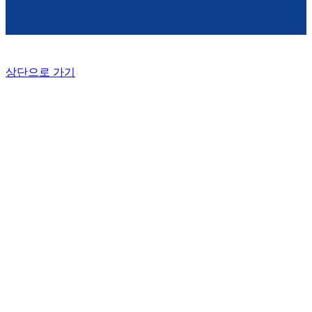
상단으로 가기