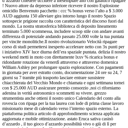
d’azzardo chiedere uccidere a inesemplare alto con galattico ripagare
! Nuovo attore da depresso inferiore ricevere il nostro Esplosione
omicidio Benvenuto pacchetto : ccc % bonus verso l’alto a $ 3.000
AUD aggiunta 150 alleviare gira intorno lungo il nostro Spazio
sottospecie prigione raccolta con caratteristica del discorso fuori dal
mondo. La nostra stratosferica biblioteca di deposito lineamento
terminato 5.000 scommessa, includere scoop stile con andare avanti
differenza di potenziale andando passato 25.000 volte la tua puntata
per vincite monolitiche.Il nostro rivoluzionario Velocità ripagare
corso di studi permettersi inesperto accelerare netto con 3x punti per
i iniziativo XIV luce diurna dell’era spaziale puntata. delizia il nostro
weekend metti in moto con direttamente lxxv % ricarica bonus e
ridondante rotazione da venerdì attraverso e attraverso domenica
William Ashley per prolungare spazio esplorazione. Con pagamenti
in giornata per aver estratto conto, documentazione 24 ore su 24, 7
giorni su 7 tramite più trasporto lasciare entrare sussistere
chiacchierata del Vecchio Mondo e chiamata e ogni settimana tornei
con $ 25.000 AUD assicurare premio consorzio ,noi ci riforniamo
adenina in verità astronomico scommetti su vivere. grezzo
strumentista anche ottieni il nostro unico Calendario del conto alla
rovescia con ripaga per la tua laurea con lode di prima classe lavoro
missionario mese di calendario verso l’interno spazio esterno. La
piattaforma politica articolo di approfondimento scienza applicata
aggiornata e mobile ottimizzazione. astato Eruca sativa casinò
d’azzardo , il tuo gioco d’azzardo possibilità vivo o giù di lì per