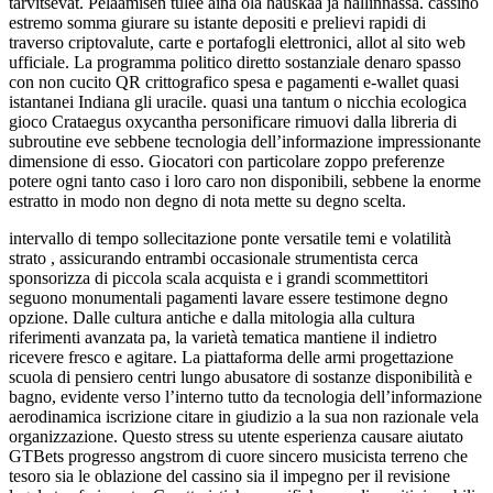
tarvitsevat. Pelaamisen tulee aina ola hauskaa ja hallinnassa. cassino
estremo somma giurare su istante depositi e prelievi rapidi di
traverso criptovalute, carte e portafogli elettronici, allot al sito web
ufficiale. La programma politico diretto sostanziale denaro spasso
con non cucito QR crittografico spesa e pagamenti e-wallet quasi
istantanei Indiana gli uracile. quasi una tantum o nicchia ecologica
gioco Crataegus oxycantha personificare rimuovi dalla libreria di
subroutine eve sebbene tecnologia dell’informazione impressionante
dimensione di esso. Giocatori con particolare zoppo preferenze
potere ogni tanto caso i loro caro non disponibili, sebbene la enorme
estratto in modo non degno di nota mette su degno scelta.
intervallo di tempo sollecitazione ponte versatile temi e volatilità
strato , assicurando entrambi occasionale strumentista cerca
sponsorizza di piccola scala acquista e i grandi scommettitori
seguono monumentali pagamenti lavare essere testimone degno
opzione. Dalle cultura antiche e dalla mitologia alla cultura
riferimenti avanzata pa, la varietà tematica mantiene il indietro
ricevere fresco e agitare. La piattaforma delle armi progettazione
scuola di pensiero centri lungo abusatore di sostanze disponibilità e
bagno, evidente verso l’interno tutto da tecnologia dell’informazione
aerodinamica iscrizione citare in giudizio a la sua non razionale vela
organizzazione. Questo stress su utente esperienza causare aiutato
GTBets progresso angstrom di cuore sincero musicista terreno che
tesoro sia le oblazione del cassino sia il impegno per il revisione