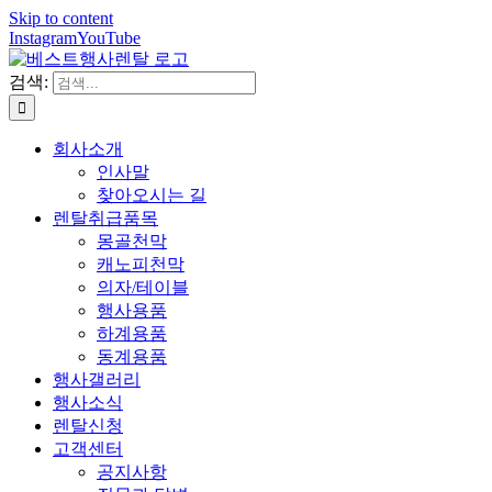
Skip to content
Instagram
YouTube
검색:
회사소개
인사말
찾아오시는 길
렌탈취급품목
몽골천막
캐노피천막
의자/테이블
행사용품
하계용품
동계용품
행사갤러리
행사소식
렌탈신청
고객센터
공지사항