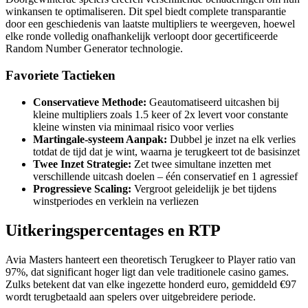
winkansen te optimaliseren. Dit spel biedt complete transparantie
door een geschiedenis van laatste multipliers te weergeven, hoewel
elke ronde volledig onafhankelijk verloopt door gecertificeerde
Random Number Generator technologie.
Favoriete Tactieken
Conservatieve Methode:
Geautomatiseerd uitcashen bij
kleine multipliers zoals 1.5 keer of 2x levert voor constante
kleine winsten via minimaal risico voor verlies
Martingale-systeem Aanpak:
Dubbel je inzet na elk verlies
totdat de tijd dat je wint, waarna je terugkeert tot de basisinzet
Twee Inzet Strategie:
Zet twee simultane inzetten met
verschillende uitcash doelen – één conservatief en 1 agressief
Progressieve Scaling:
Vergroot geleidelijk je bet tijdens
winstperiodes en verklein na verliezen
Uitkeringspercentages en RTP
Avia Masters hanteert een theoretisch Terugkeer to Player ratio van
97%, dat significant hoger ligt dan vele traditionele casino games.
Zulks betekent dat van elke ingezette honderd euro, gemiddeld €97
wordt terugbetaald aan spelers over uitgebreidere periode.