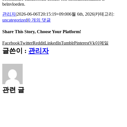
beïnvloeden.
관리자
|
2026-06-06T20:15:19+09:00
6월 6th, 2026
|
카테고리:
uncategorized
|
0 개의 댓글
Share This Story, Choose Your Platform!
Facebook
Twitter
Reddit
LinkedIn
Tumblr
Pinterest
Vk
이메일
글쓴이 :
관리자
관련 글