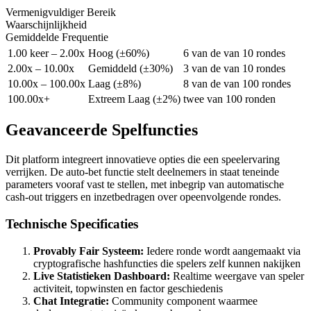
Vermenigvuldiger Bereik
Waarschijnlijkheid
Gemiddelde Frequentie
1.00 keer – 2.00x
Hoog (±60%)
6 van de van 10 rondes
2.00x – 10.00x
Gemiddeld (±30%)
3 van de van 10 rondes
10.00x – 100.00x
Laag (±8%)
8 van de van 100 rondes
100.00x+
Extreem Laag (±2%)
twee van 100 ronden
Geavanceerde Spelfuncties
Dit platform integreert innovatieve opties die een speelervaring
verrijken. De auto-bet functie stelt deelnemers in staat teneinde
parameters vooraf vast te stellen, met inbegrip van automatische
cash-out triggers en inzetbedragen over opeenvolgende rondes.
Technische Specificaties
Provably Fair Systeem:
Iedere ronde wordt aangemaakt via
cryptografische hashfuncties die spelers zelf kunnen nakijken
Live Statistieken Dashboard:
Realtime weergave van speler
activiteit, topwinsten en factor geschiedenis
Chat Integratie:
Community component waarmee