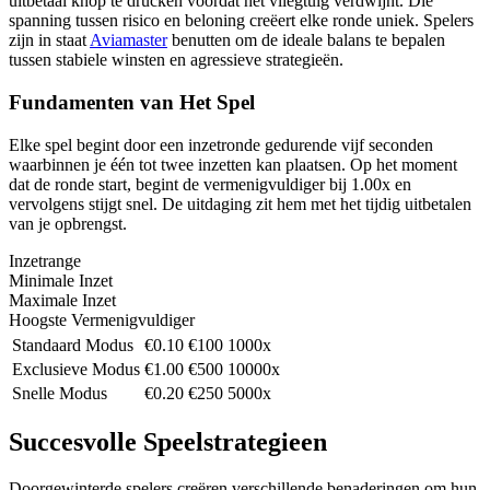
uitbetaal knop te drucken voordat het vliegtuig verdwijnt. Die
spanning tussen risico en beloning creëert elke ronde uniek. Spelers
zijn in staat
Aviamaster
benutten om de ideale balans te bepalen
tussen stabiele winsten en agressieve strategieën.
Fundamenten van Het Spel
Elke spel begint door een inzetronde gedurende vijf seconden
waarbinnen je één tot twee inzetten kan plaatsen. Op het moment
dat de ronde start, begint de vermenigvuldiger bij 1.00x en
vervolgens stijgt snel. De uitdaging zit hem met het tijdig uitbetalen
van je opbrengst.
Inzetrange
Minimale Inzet
Maximale Inzet
Hoogste Vermenigvuldiger
Standaard Modus
€0.10
€100
1000x
Exclusieve Modus
€1.00
€500
10000x
Snelle Modus
€0.20
€250
5000x
Succesvolle Speelstrategieen
Doorgewinterde spelers creëren verschillende benaderingen om hun