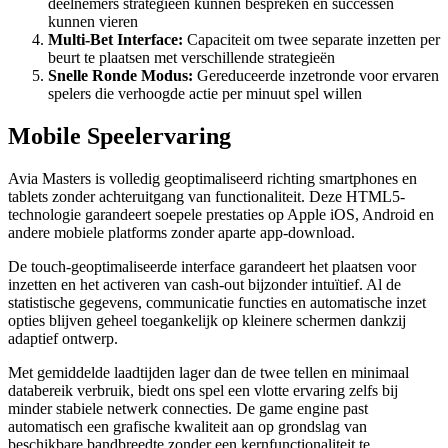
deelnemers strategieën kunnen bespreken en successen
kunnen vieren
Multi-Bet Interface:
Capaciteit om twee separate inzetten per
beurt te plaatsen met verschillende strategieën
Snelle Ronde Modus:
Gereduceerde inzetronde voor ervaren
spelers die verhoogde actie per minuut spel willen
Mobile Speelervaring
Avia Masters is volledig geoptimaliseerd richting smartphones en
tablets zonder achteruitgang van functionaliteit. Deze HTML5-
technologie garandeert soepele prestaties op Apple iOS, Android en
andere mobiele platforms zonder aparte app-download.
De touch-geoptimaliseerde interface garandeert het plaatsen voor
inzetten en het activeren van cash-out bijzonder intuïtief. Al de
statistische gegevens, communicatie functies en automatische inzet
opties blijven geheel toegankelijk op kleinere schermen dankzij
adaptief ontwerp.
Met gemiddelde laadtijden lager dan de twee tellen en minimaal
databereik verbruik, biedt ons spel een vlotte ervaring zelfs bij
minder stabiele netwerk connecties. De game engine past
automatisch een grafische kwaliteit aan op grondslag van
beschikbare bandbreedte zonder een kernfunctionaliteit te