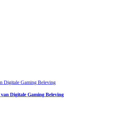
n Digitale Gaming Beleving
 van Digitale Gaming Beleving