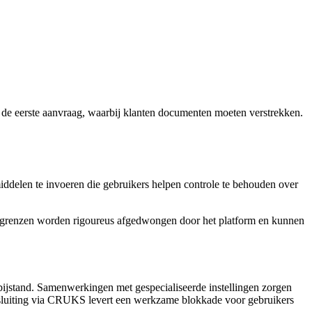
ij de eerste aanvraag, waarbij klanten documenten moeten verstrekken.
iddelen te invoeren die gebruikers helpen controle te behouden over
ze grenzen worden rigoureus afgedwongen door het platform en kunnen
bijstand. Samenwerkingen met gespecialiseerde instellingen zorgen
sluiting via CRUKS levert een werkzame blokkade voor gebruikers