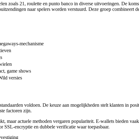
en zoals 21, roulette en punto banco in diverse uitvoeringen. De komst 
ouitzendingen naar spelers worden verstuurd. Deze groep combineert de
s, megaways-mechanisme
tieven
ts
wielen
tact, game shows
ild versies
standaarden voldoen. De keuze aan mogelijkheden stelt klanten in posit
te factoren zijn.
ikt, maar actuele methoden vergaren populariteit. E-wallets bieden vaak
or SSL-encryptie en dubbele verificatie waar toepasbaar.
vestiging