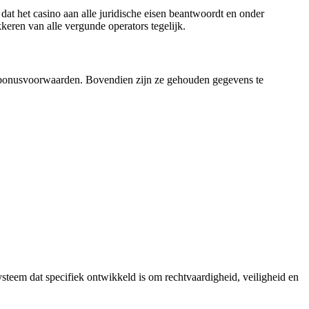
dat het casino aan alle juridische eisen beantwoordt en onder
ren van alle vergunde operators tegelijk.
en bonusvoorwaarden. Bovendien zijn ze gehouden gegevens te
ysteem dat specifiek ontwikkeld is om rechtvaardigheid, veiligheid en