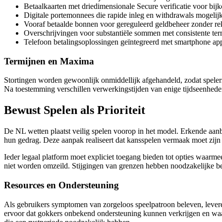
Betaalkaarten met driedimensionale Secure verificatie voor bij
Digitale portemonnees die rapide inleg en withdrawals mogeli
Vooraf betaalde bonnen voor gereguleerd geldbeheer zonder re
Overschrijvingen voor substantiële sommen met consistente ter
Telefoon betalingsoplossingen geïntegreerd met smartphone ap
Termijnen en Maxima
Stortingen worden gewoonlijk onmiddellijk afgehandeld, zodat spelers
Na toestemming verschillen verwerkingstijden van enige tijdseenhede
Bewust Spelen als Prioriteit
De NL wetten plaatst veilig spelen voorop in het model. Erkende aan
hun gedrag. Deze aanpak realiseert dat kansspelen vermaak moet zijn 
Ieder legaal platform moet expliciet toegang bieden tot opties waar
niet worden omzeild. Stijgingen van grenzen hebben noodzakelijke bed
Resources en Ondersteuning
Als gebruikers symptomen van zorgeloos speelpatroon beleven, levere
ervoor dat gokkers onbekend ondersteuning kunnen verkrijgen en wa