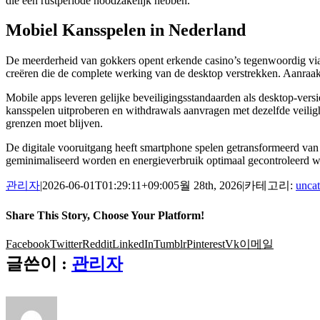
die een rustperiode noodzakelijk hebben.
Mobiel Kansspelen in Nederland
De meerderheid van gokkers opent erkende casino’s tegenwoordig via d
creëren die de complete werking van de desktop verstrekken. Aanraa
Mobile apps leveren gelijke beveiligingsstandaarden als desktop-versi
kansspelen uitproberen en withdrawals aanvragen met dezelfde veiligh
grenzen moet blijven.
De digitale vooruitgang heeft smartphone spelen getransformeerd van 
geminimaliseerd worden en energieverbruik optimaal gecontroleerd wo
관리자
|
2026-06-01T01:29:11+09:00
5월 28th, 2026
|
카테고리:
uncat
Share This Story, Choose Your Platform!
Facebook
Twitter
Reddit
LinkedIn
Tumblr
Pinterest
Vk
이메일
글쓴이 :
관리자