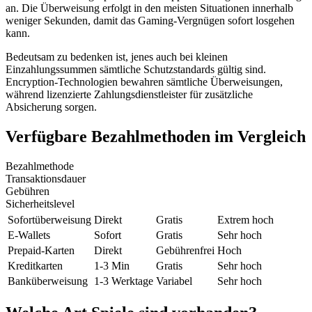
an. Die Überweisung erfolgt in den meisten Situationen innerhalb
weniger Sekunden, damit das Gaming-Vergnügen sofort losgehen
kann.
Bedeutsam zu bedenken ist, jenes auch bei kleinen
Einzahlungssummen sämtliche Schutzstandards gültig sind.
Encryption-Technologien bewahren sämtliche Überweisungen,
während lizenzierte Zahlungsdienstleister für zusätzliche
Absicherung sorgen.
Verfügbare Bezahlmethoden im Vergleich
Bezahlmethode
Transaktionsdauer
Gebühren
Sicherheitslevel
Sofortüberweisung
Direkt
Gratis
Extrem hoch
E-Wallets
Sofort
Gratis
Sehr hoch
Prepaid-Karten
Direkt
Gebührenfrei
Hoch
Kreditkarten
1-3 Min
Gratis
Sehr hoch
Banküberweisung
1-3 Werktage
Variabel
Sehr hoch