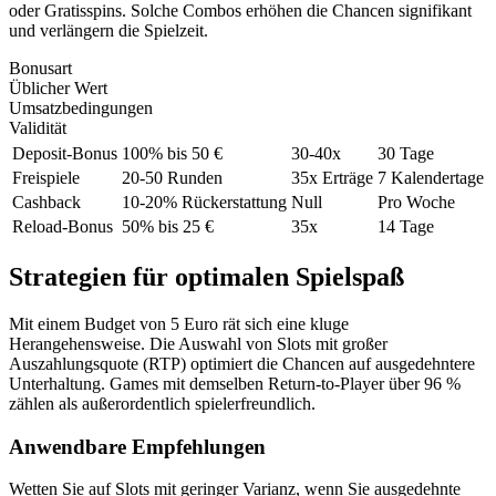
oder Gratisspins. Solche Combos erhöhen die Chancen signifikant
und verlängern die Spielzeit.
Bonusart
Üblicher Wert
Umsatzbedingungen
Validität
Deposit-Bonus
100% bis 50 €
30-40x
30 Tage
Freispiele
20-50 Runden
35x Erträge
7 Kalendertage
Cashback
10-20% Rückerstattung
Null
Pro Woche
Reload-Bonus
50% bis 25 €
35x
14 Tage
Strategien für optimalen Spielspaß
Mit einem Budget von 5 Euro rät sich eine kluge
Herangehensweise. Die Auswahl von Slots mit großer
Auszahlungsquote (RTP) optimiert die Chancen auf ausgedehntere
Unterhaltung. Games mit demselben Return-to-Player über 96 %
zählen als außerordentlich spielerfreundlich.
Anwendbare Empfehlungen
Wetten Sie auf Slots mit geringer Varianz, wenn Sie ausgedehnte