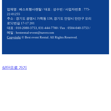
업체명 : 베스트행사렌탈 / 대표 : 성수빈 / 사업자번호 : 775-
22-01255
주소 : 경기도 광명시 가학동 139, 경기도 안양시 만안구 오리
로52번길 17-17 201
대표 : 010-2080-3753, 031-444-7780 / Fax : 0504-040-3753 /
메일 : bestrental-event@naver.com
Copyright
© Best event Rental. All Rights Reserved.
상단으로 가기