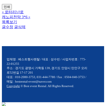
인쇄
«
로터리난로
캐노피천막 3*6
»
목록보기
글수정
글삭제
업체명 : 베스트행사렌탈 / 대표 : 성수빈 / 사업자번호 : 775-
22-01255
주소 : 경기도 광명시 가학동 139, 경기도 안양시 만안구 오리
로52번길 17-17 201
대표 : 010-2080-3753, 031-444-7780 / Fax : 0504-040-3753 /
메일 : bestrental-event@naver.com
Copyright
© Best event Rental. All Rights Reserved.