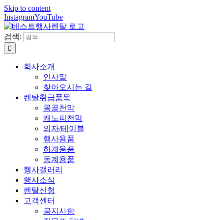
Skip to content
Instagram
YouTube
검색:
회사소개
인사말
찾아오시는 길
렌탈취급품목
몽골천막
캐노피천막
의자/테이블
행사용품
하계용품
동계용품
행사갤러리
행사소식
렌탈신청
고객센터
공지사항