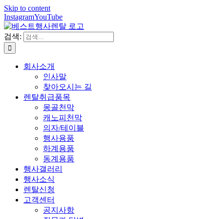
Skip to content
Instagram
YouTube
검색:
회사소개
인사말
찾아오시는 길
렌탈취급품목
몽골천막
캐노피천막
의자/테이블
행사용품
하계용품
동계용품
행사갤러리
행사소식
렌탈신청
고객센터
공지사항