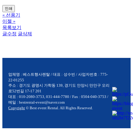
인쇄
«
선풍기
이젤
»
목록보기
글수정
글삭제
업체명 : 베스트행사렌탈 / 대표 : 성수빈 / 사업자번호 : 775-
22-01255
주소 : 경기도 광명시 가학동 139, 경기도 안양시 만안구 오리
로52번길 17-17 201
대표 : 010-2080-3753, 031-444-7780 / Fax : 0504-040-3753 /
메일 : bestrental-event@naver.com
Copyright
© Best event Rental. All Rights Reserved.