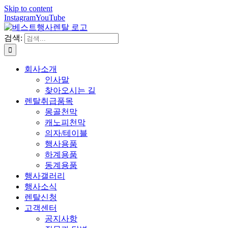
Skip to content
Instagram
YouTube
검색:
회사소개
인사말
찾아오시는 길
렌탈취급품목
몽골천막
캐노피천막
의자/테이블
행사용품
하계용품
동계용품
행사갤러리
행사소식
렌탈신청
고객센터
공지사항