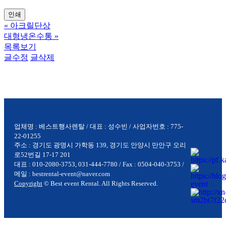
인쇄
«
아크릴단상
대형냉온수통
»
목록보기
글수정
글삭제
업체명 : 베스트행사렌탈 / 대표 : 성수빈 / 사업자번호 : 775-
22-01255
주소 : 경기도 광명시 가학동 139, 경기도 안양시 만안구 오리
로52번길 17-17 201
대표 : 010-2080-3753, 031-444-7780 / Fax : 0504-040-3753 /
메일 : bestrental-event@naver.com
Copyright
© Best event Rental. All Rights Reserved.