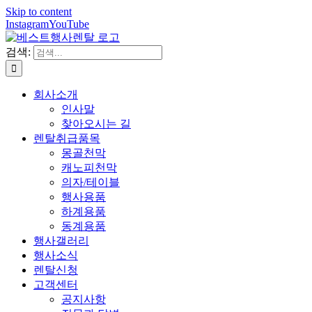
Skip to content
Instagram
YouTube
검색:
회사소개
인사말
찾아오시는 길
렌탈취급품목
몽골천막
캐노피천막
의자/테이블
행사용품
하계용품
동계용품
행사갤러리
행사소식
렌탈신청
고객센터
공지사항